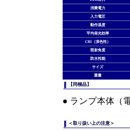
消費電力
入力電圧
動作温度
平均発光効率
CRI（演色性）
照射角度
防水性能
サイズ
重量
【同梱品】
● ランプ本体（
＜取り扱い上の注意＞