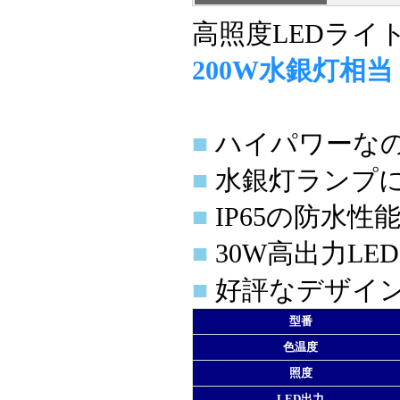
高照度LEDライ
200W水銀灯相当
■
ハイパワーなのに
■
水銀灯ランプに
■
IP65の防水
■
30W高出力L
■
好評なデザイ
型番
色温度
照度
LED出力