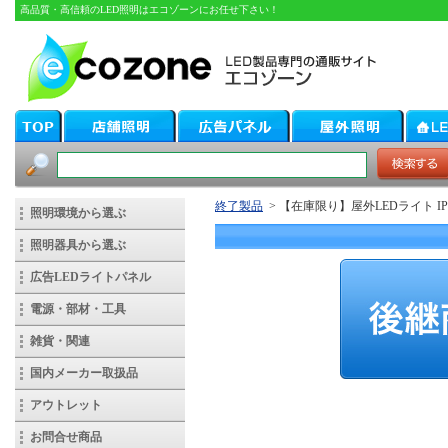
高品質・高信頼のLED照明はエコゾーンにお任せ下さい！
終了製品
> 【在庫限り】屋外LEDライト IP6
照明環境から選ぶ
照明器具から選ぶ
広告LEDライトパネル
電源・部材・工具
雑貨・関連
国内メーカー取扱品
アウトレット
お問合せ商品