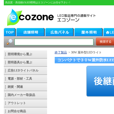
高品質・高信頼のLED照明はエコゾーンにお任せ下さい！
終了製品
> 30W 屋外型LEDライト
照明環境から選ぶ
コンパクトで３０W屋外防水LE
照明器具から選ぶ
広告LEDライトパネル
電源・部材・工具
雑貨・関連
国内メーカー取扱品
アウトレット
お問合せ商品