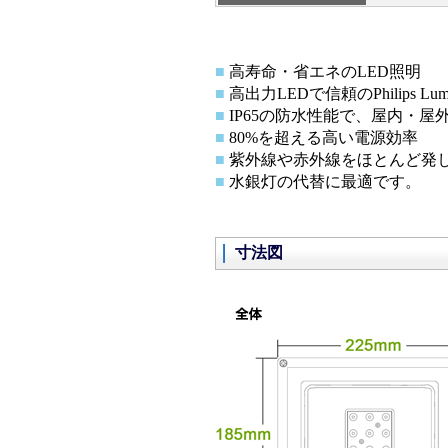
■
高寿命・省エネのLED照明
■
高出力LEDで信頼のPhilips Lum
■
IP65の防水性能で、屋内・屋
■
80%を超える高い電源効率
■
紫外線や赤外線をほとんど発
■
水銀灯の代替に最適です。
寸法図