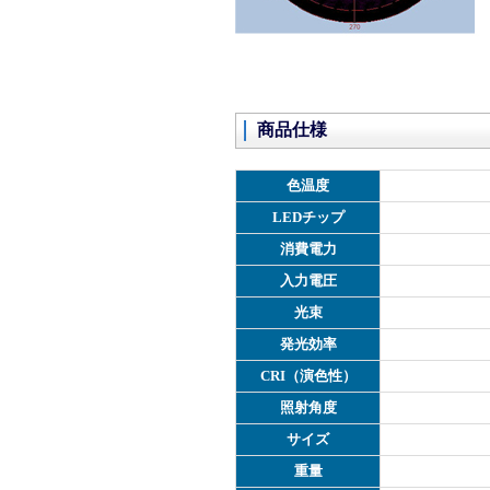
商品仕様
色温度
LEDチップ
消費電力
入力電圧
光束
発光効率
CRI（演色性）
照射角度
サイズ
重量