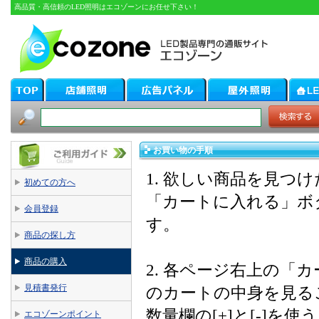
高品質・高信頼のLED照明はエコゾーンにお任せ下さい！
お買い物の手順
1. 欲しい商品を見つ
初めての方へ
「カートに入れる」ボ
会員登録
す。
商品の探し方
商品の購入
2. 各ページ右上の
見積書発行
のカートの中身を見る
数量欄の[+]と[-]
エコゾーンポイント