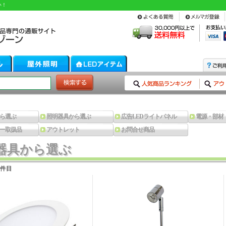
い！
ら選ぶ
照明器具から選ぶ
広告LEDライトパネル
電源・部材
ー取扱品
アウトレット
お問合せ商品
器具から選ぶ
器具から選ぶ
件目