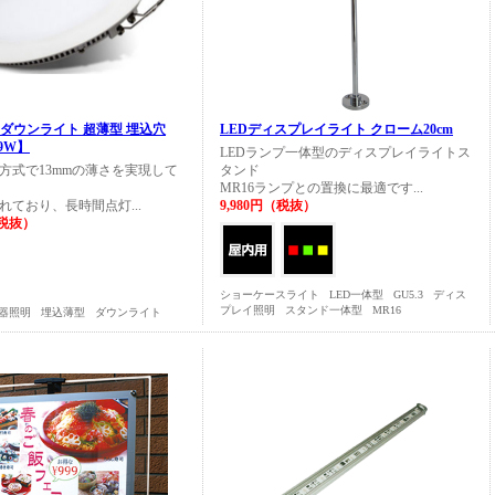
Dダウンライト 超薄型 埋込穴
LEDディスプレイライト クローム20cm
.9W】
LEDランプ一体型のディスプレイライトス
方式で13mmの薄さを実現して
タンド
MR16ランプとの置換に最適です...
れており、長時間点灯...
9,980円（税抜）
（税抜）
ショーケースライト
LED一体型
GU5.3
ディス
プレイ照明
スタンド一体型
MR16
器照明
埋込薄型
ダウンライト