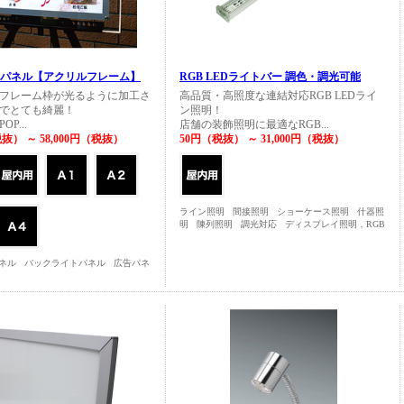
トパネル【アクリルフレーム】
RGB LEDライトバー 調色・調光可能
フレーム枠が光るように加工さ
高品質・高照度な連結対応RGB LEDライ
でとても綺麗！
ン照明！
P...
店舗の装飾照明に最適なRGB...
税抜） ～ 58,000円（税抜）
50円（税抜） ～ 31,000円（税抜）
ライン照明
間接照明
ショーケース照明
什器照
明
陳列照明
調光対応
ディスプレイ照明，RGB
パネル
バックライトパネル
広告パネ