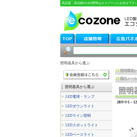
高品質・高信頼のLED照明はエコゾーンにお任せ下さ
照明器具から選ぶ
照明環境か
国内メーカ
照明器具から選ぶ
照明
照明
LED電球・ランプ
28
件中
1
～
12
LEDダウンライト
LEDライン照明
LEDスポットライト
LEDベースライト