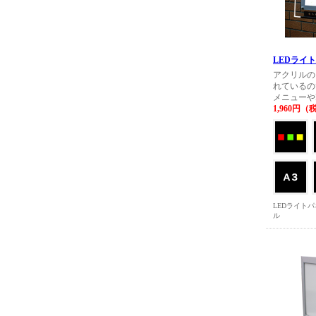
LEDライ
アクリルの
れているの
メニューやPO
1,960円（
LEDライト
ル