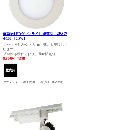
面発光LEDダウンライト 超薄型 埋込穴
Φ100 【7.5W】
エッジ照射方式で13mmの薄さを実現して
います。
放熱性も優れており、長時間点灯...
8,800円（税抜）
ダウンライト
棚下照明
什器照明
埋込照明