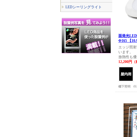
LEDシーリングライト
面発光LE
Φ165 【10
エッジ照射
います。
放熱性も優
12,200円
棚下照明
什