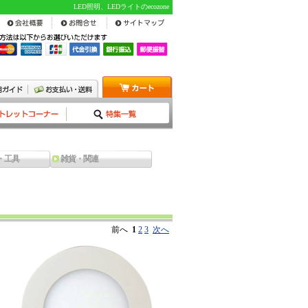
LED照明、LEDライトのecozone
・工具
雑貨・関連
前へ
1
2
3
次へ