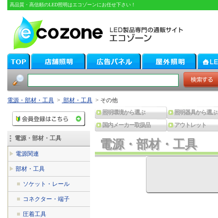
高品質・高信頼のLED照明はエコゾーンにお任せ下さい！
電源・部材・工具
>
部材・工具
> その他
照明環境から選ぶ
照明器具から選ぶ
国内メーカー取扱品
アウトレット
電源・部材・工具
電源・部材・工具
電源・部材・工具
電源関連
部材・工具
ソケット・レール
コネクター・端子
圧着工具