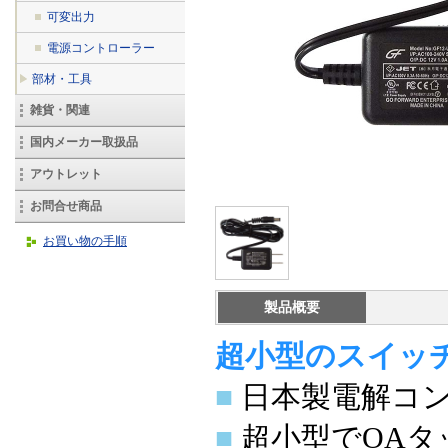
可変出力
電源コントローラー
部材・工具
雑貨・関連
国内メーカー取扱品
アウトレット
お問合せ商品
お買い物の手順
製品概要
超小型のスイッ
■
日本製電解コ
■
超小型でOA