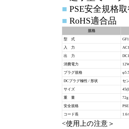
■
PSE安全規格
■
RoHS適合品
規格
型 式
GF1
入 力
AC
出 力
DC1
消費電力
12
プラグ規格
φ5.
DCプラグ極性 / 形状
セン
サイズ
45(
重 量
72
安全規格
P
コード長
1.6
<使用上の注意＞