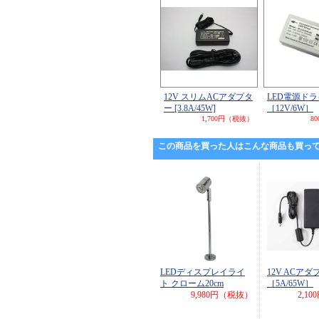
12V スリムACアダプタ
LED電源ド
ー [3.8A/45W]
［12V/6W］
1,700円（税抜）
8
この商品を買った人はこんな商品も買っ
LEDディスプレイライ
12V ACアダ
ト クローム20cm
［5A/65W］
9,980円（税抜）
2,1