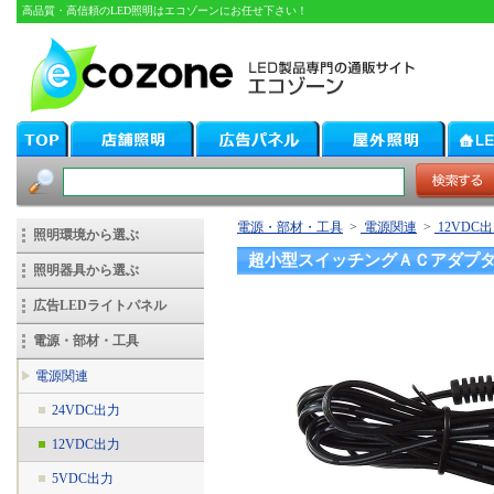
高品質・高信頼のLED照明はエコゾーンにお任せ下さい！
電源・部材・工具
>
電源関連
>
12VDC
照明環境から選ぶ
超小型スイッチングＡＣアダプ
照明器具から選ぶ
広告LEDライトパネル
電源・部材・工具
電源関連
24VDC出力
12VDC出力
5VDC出力