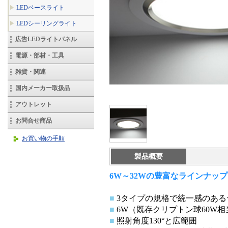
LEDベースライト
LEDシーリングライト
広告LEDライトパネル
電源・部材・工具
雑貨・関連
国内メーカー取扱品
アウトレット
お問合せ商品
お買い物の手順
製品概要
6W～32Wの豊富なラインナッ
■
3タイプの規格で統一感のあ
■
6W（既存クリプトン球60W相
■
照射角度130°と広範囲