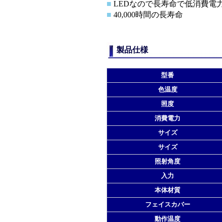
■
LEDなので長寿命で低消費電
■
40,000時間の長寿命
製品仕様
型番
色温度
照度
消費電力
サイズ
サイズ
照射角度
入力
本体材質
フェイスカバー
動作温度