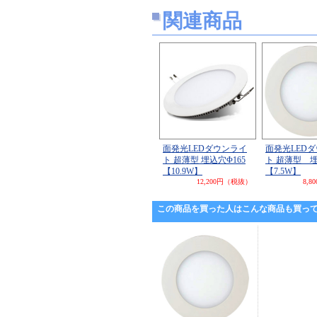
関連商品
面発光LEDダウンライ
面発光LED
ト 超薄型 埋込穴Φ165
ト 超薄型 埋
【10.9W】
【7.5W】
12,200円（税抜）
8,
この商品を買った人はこんな商品も買っ