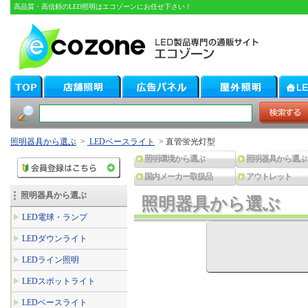
高品質・高信頼のLED照明はエコゾーンにお任せ下さい！
照明器具から選ぶ
>
LEDベースライト
> 直管蛍光灯型
照明環境から選ぶ
照明器具から選ぶ
国内メーカー取扱品
アウトレット
照明器具から選ぶ
照明器具から選ぶ
照明器具から選ぶ
LED電球・ランプ
LEDダウンライト
LEDライン照明
LEDスポットライト
LEDベースライト