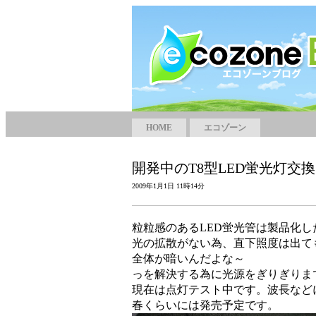
HOME
エコゾーン
開発中のT8型LED蛍光灯交
2009年1月1日 11時14分
粒粒感のあるLED蛍光管は製品化
光の拡散がない為、直下照度は出て
全体が暗いんだよな～
っを解決する為に光源をぎりぎりま
現在は点灯テスト中です。波長など
春くらいには発売予定です。