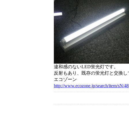
違和感のないLED蛍光灯です。
反射もあり、既存の蛍光灯と交換し
エコゾーン
http://www.ecozone.jp/search/item/sN/48