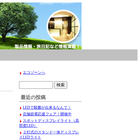
エコゾーンへ
最近の投稿
LEDで殺菌が出来るなんて！
店舗節電応援フェア！開催中
スポットディスプレイライト（高
照度LED）
２灯式のスタンド一体ディスプレ
イLEDライト