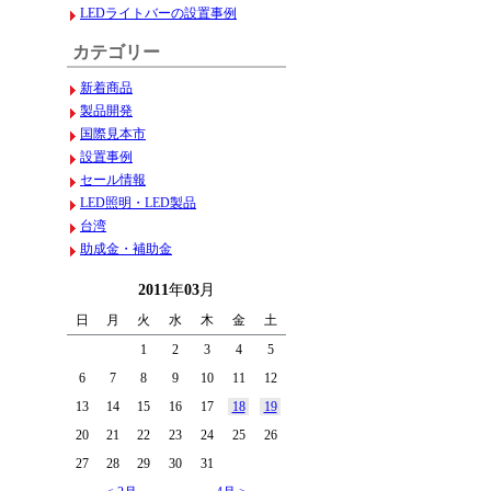
LEDライトバーの設置事例
カテゴリー
新着商品
製品開発
国際見本市
設置事例
セール情報
LED照明・LED製品
台湾
助成金・補助金
2011
年
03
月
日
月
火
水
木
金
土
1
2
3
4
5
6
7
8
9
10
11
12
13
14
15
16
17
18
19
20
21
22
23
24
25
26
27
28
29
30
31