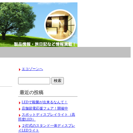
エコゾーンへ
最近の投稿
LEDで殺菌が出来るなんて！
店舗節電応援フェア！開催中
スポットディスプレイライト（高
照度LED）
２灯式のスタンド一体ディスプレ
イLEDライト