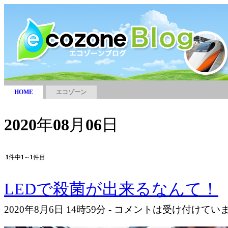
HOME
エコゾーン
2020
年
08
月
06
日
1
件中
1
～
1
件目
LEDで殺菌が出来るなんて！
2020年8月6日 14時59分 - コメントは受け付けて