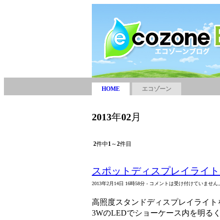
HOME
エコゾーン
2013
年
02
月
2
件中
1
～
2
件目
スポットディスプレイライト
2013年2月14日 16時58分 - コメントは受け付けていません
高照度スタンドディスプレイライト
3WのLEDでショーケース内を明る