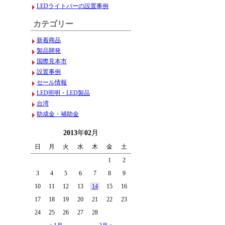
LEDライトバーの設置事例
カテゴリー
新着商品
製品開発
国際見本市
設置事例
セール情報
LED照明・LED製品
台湾
助成金・補助金
2013
年
02
月
日
月
火
水
木
金
土
1
2
3
4
5
6
7
8
9
10
11
12
13
14
15
16
17
18
19
20
21
22
23
24
25
26
27
28