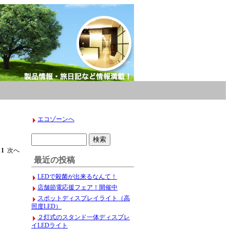
エコゾーンへ
へ
1
次へ
最近の投稿
LEDで殺菌が出来るなんて！
店舗節電応援フェア！開催中
スポットディスプレイライト（高
照度LED）
２灯式のスタンド一体ディスプレ
イLEDライト