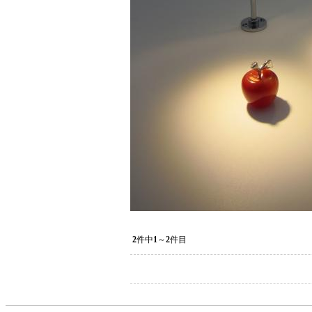
2
件中
1
～
2
件目