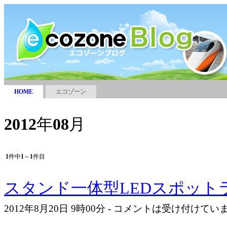
HOME
エコゾーン
2012
年
08
月
1
件中
1
～
1
件目
スタンド一体型LEDスポット
2012年8月20日 9時00分 - コメントは受け付けて