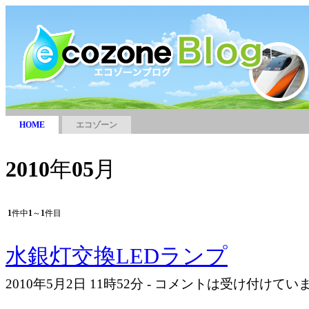
HOME
エコゾーン
2010
年
05
月
1
件中
1
～
1
件目
水銀灯交換LEDランプ
2010年5月2日 11時52分 - コメントは受け付けて