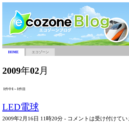
HOME
エコゾーン
2009
年
02
月
1
件中
1
～
1
件目
LED電球
2009年2月16日 11時20分 - コメントは受け付けて